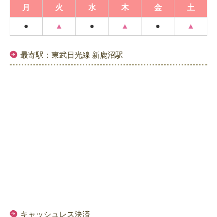
月
火
水
木
金
土
●
▲
●
▲
●
▲
最寄駅：東武日光線 新鹿沼駅
キャッシュレス決済