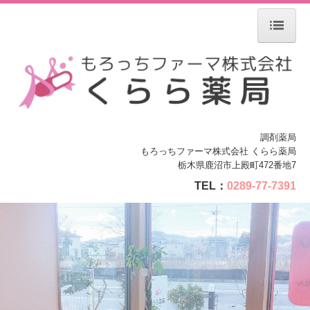
ホーム
サービス案内
処方箋の受付
調剤薬局
もろっちファーマ株式会社 くらら薬局
ジェネリック薬について
栃木県鹿沼市上殿町472番地7
店舗案内
TEL：
0289-77-7391
会社案内